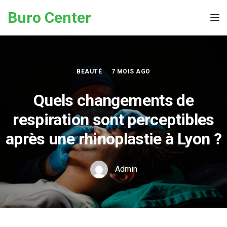
Skip to the content
Buro Center
Tog
BEAUTÉ
7 MOIS AGO
Quels changements de
respiration sont perceptibles
après une rhinoplastie à Lyon ?
Admin