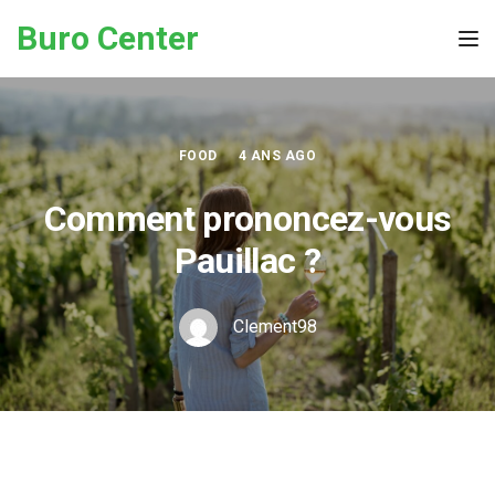
Skip to the content
Buro Center
Tog
FOOD
4 ANS AGO
Comment prononcez-vous
Pauillac ?
Clement98